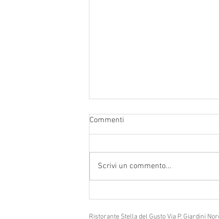
Commenti
Scrivi un commento...
1 Settembre ospiti speciali
Fabio Dessi Acoustic trio
Ristorante Stella del Gusto Via P. Giardini 