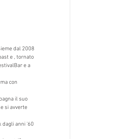
nsieme dal 2008
ast e , tornato 
estivalBar e a 
erma con 
pagna il suo 
e si avverte 
 dagli anni '60 