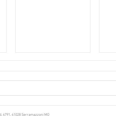
Venerdì 18 agosto tornano gli
Quan
Slides Acoustic
vacan
Gusto
Nord, 4791, 41028 Serramazzoni MO