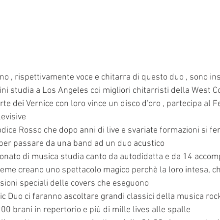
no , rispettivamente voce e chitarra di questo duo , sono i
 studia a Los Angeles coi migliori chitarristi della West Co
parte dei Vernice con loro vince un disco d'oro , partecipa al F
evisive 
odice Rosso che dopo anni di live e svariate formazioni si f
o per passare da una band ad un duo acustico
ionato di musica studia canto da autodidatta e da 14 accom
nsieme creano uno spettacolo magico perchè la loro intesa, ch
rsioni speciali delle covers che eseguono 
c Duo ci faranno ascoltare grandi classici della musica rock
00 brani in repertorio e più di mille lives alle spalle