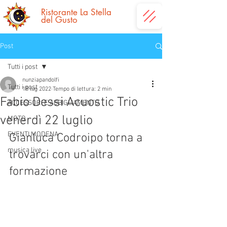
Ristorante La
Stella
del Gusto
Post
Tutti i post
nunziapandolfi
Tutti i post
18 lug 2022
Tempo di lettura: 2 min
Fabio Dessi Acuostic Trio
ACCESSORI E ABBIGLIAMENTO
venerdì 22 luglio
MOTO
EVENTI MODENA
Gianluca Codroipo torna a 
musica live
trovarci con un'altra 
formazione