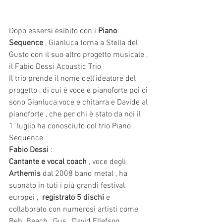
Dopo essersi esibito con i 
Piano 
Sequence
 , Gianluca torna a Stella del 
Gusto con il suo altro progetto musicale , 
il Fabio Dessi Acoustic Trio
Il trio prende il nome dell'ideatore del 
progetto , di cui è voce e pianoforte poi ci 
sono Gianluca voce e chitarra e Davide al 
pianoforte , che per chi è stato da noi il 
1' luglio ha conosciuto col trio Piano 
Sequence
Fabio Dessi
 :
Cantante e vocal coach
 , voce degli 
Arthemis
 dal 2008 band metal , ha 
suonato in tuti i più grandi festival 
europei ,  
registrato 5 dischi
 e 
collaborato con numerosi artisti come 
Reb  Beach , Gus , David Ellefson , 