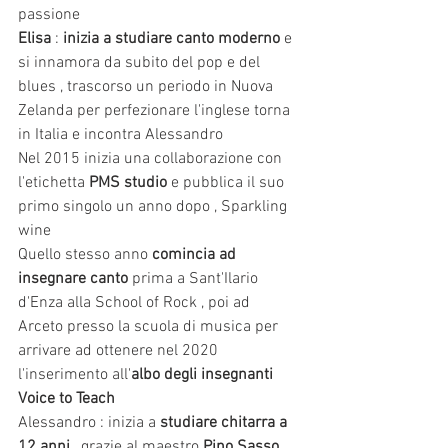
passione
Elisa
 : 
inizia a studiare canto moderno
 e 
si innamora da subito del pop e del 
blues , trascorso un periodo in Nuova 
Zelanda per perfezionare l'inglese torna 
in Italia e incontra Alessandro 
Nel 2015 inizia una collaborazione con 
l'etichetta 
PMS studio
 e pubblica il suo 
primo singolo un anno dopo , Sparkling 
wine
Quello stesso anno 
comincia ad 
insegnare canto
 prima a Sant'Ilario 
d'Enza alla School of Rock , poi ad 
Arceto presso la scuola di musica per 
arrivare ad ottenere nel 2020  
l'inserimento all'
albo degli insegnanti 
Voice to Teach
Alessandro : inizia a 
studiare chitarra a 
12 anni
 , grazie al maestro 
Pino Sasso