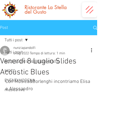
Ristorante La
Stella
del Gusto
Post
Tutti i post
nunziapandolfi
Tutti i post
6 lug 2022
Tempo di lettura: 1 min
Venerdì 8 Luglio Slides
ACCESSORI E ABBIGLIAMENTO
Acoustic Blues
MOTO
EVENTI MODENA
Con Musica&Borlenghi incontriamo Elisa 
e Alessandro 
musica live