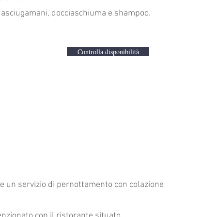
ia, asciugamani, docciaschiuma e shampoo.
Controlla disponibilità
se un servizio di pernottamento con colazione
zionato con il ristorante situato