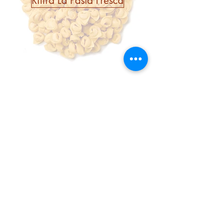
Ritira La Pasta Fresca
Ristorante Stella del Gusto Via P. Giardini
Nord, 4791, 41028 Serramazzoni MO
info@stelladelgusto.it
Privacy Policy