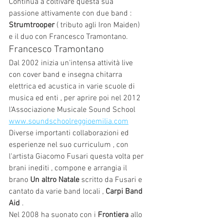
Continua a coltivare questa sua 
passione attivamente con due band : 
Strumtrooper
 ( tributo agli Iron Maiden) 
e il duo con Francesco Tramontano.
Francesco Tramontano
Dal 2002 inizia un'intensa attività live 
con cover band e insegna chitarra 
elettrica ed acustica in varie scuole di 
musica ed enti , per aprire poi nel 2012 
l'Associazione Musicale Sound School  
www.soundschoolreggioemilia.com
Diverse importanti collaborazioni ed 
esperienze nel suo curriculum , con 
l'artista Giacomo Fusari questa volta per 
brani inediti , compone e arrangia il 
brano 
Un altro Natale 
scritto da Fusari e 
cantato da varie band locali , 
Carpi Band 
Aid
 .
Nel 2008 ha suonato con i 
Frontiera
 allo 