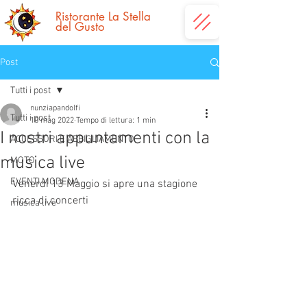
Ristorante La
Stella
del Gusto
Post
Tutti i post
nunziapandolfi
Tutti i post
10 mag 2022
Tempo di lettura: 1 min
I nostri appuntamenti con la
ACCESSORI E ABBIGLIAMENTO
musica live
MOTO
EVENTI MODENA
Venerdì 13 Maggio si apre una stagione 
ricca di concerti
musica live