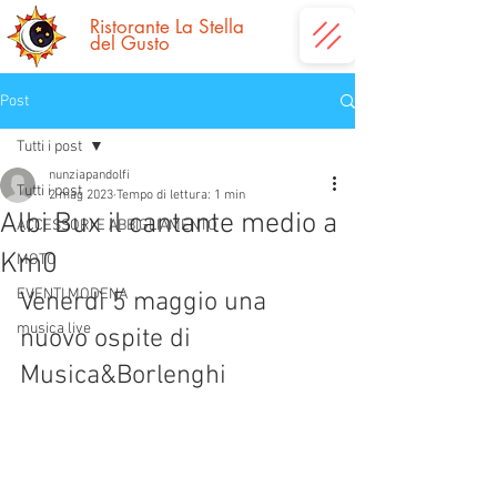
Ristorante La
Stella
del Gusto
Post
Tutti i post
nunziapandolfi
Tutti i post
2 mag 2023
Tempo di lettura: 1 min
Albi Bux il cantante medio a
ACCESSORI E ABBIGLIAMENTO
Km0
MOTO
EVENTI MODENA
Venerdì 5 maggio una 
musica live
nuovo ospite di 
Musica&Borlenghi