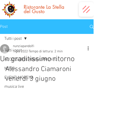
Ristorante La
Stella
del Gusto
Post
Tutti i post
nunziapandolfi
Tutti i post
1 giu 2022
Tempo di lettura: 2 min
Un graditissimo ritorno
ACCESSORI E ABBIGLIAMENTO
Alessandro Ciamaroni 
MOTO
venerdì 3 giugno
EVENTI MODENA
musica live