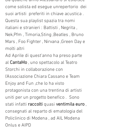
Da qualche anno Alessandro si esibisce 
come solista ed esegue unrepertorio  dei 
suoi artisti  preferiti in chiave acustica . 
Questa sua playlist spazia tra nomi 
italiani e stranieri : Battisti , Negrita , 
Nek,Pfm , Timoria,Sting ,Beatles , Bruno 
Mars , Foo Fighter , Nirvana ,Green Day e 
molti altri
Ad Aprile di quest'anno ha preso parte 
al 
CantaMo
 , uno spettacolo al Teatro 
Storchi in collaborazione con 
l'Associazione Chiara Cassano e Team 
Enjoy and Fun ,che lo ha visto 
protagonista con una trentina di artisti 
uniti per un progetto benefico .  Sono 
stati infatti
 raccolti 
quasi 
ventimila euro
 , 
consegnati al reparto di ematologia del 
Policlinico di Modena , ad AIL Modena 
Onlus e AIPD